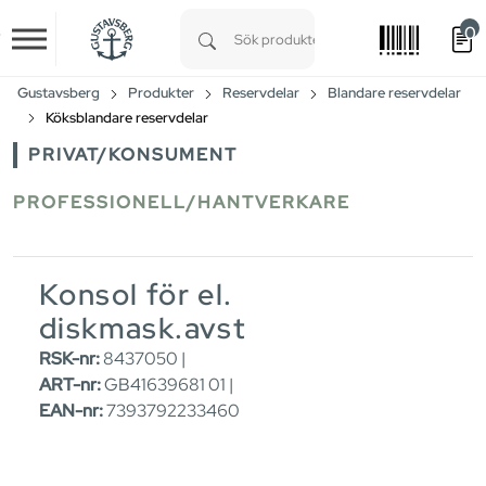
0
Skip to main content
Type 1 or more characters for results.
Gustavsberg
Produkter
Reservdelar
Blandare reservdelar
Köksblandare reservdelar
PRIVAT/KONSUMENT
PROFESSIONELL/HANTVERKARE
Konsol för el.
diskmask.avst
RSK-nr:
8437050 |
ART-nr:
GB41639681 01 |
EAN-nr:
7393792233460