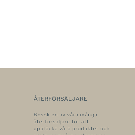
ÅTERFÖRSÄLJARE
Besök en av våra många
återförsäljare för att
upptäcka våra produkter och