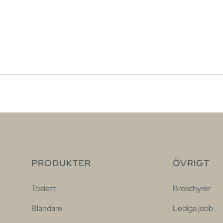
PRODUKTER
ÖVRIGT
Toalett
Broschyrer
Blandare
Lediga jobb