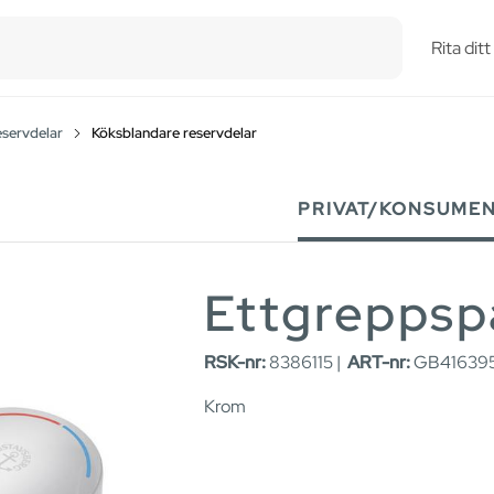
esults.
Rita dit
eservdelar
Köksblandare reservdelar
PRIVAT/KONSUME
Ettgreppspa
RSK-nr:
8386115 |
ART-nr:
GB416395
Krom