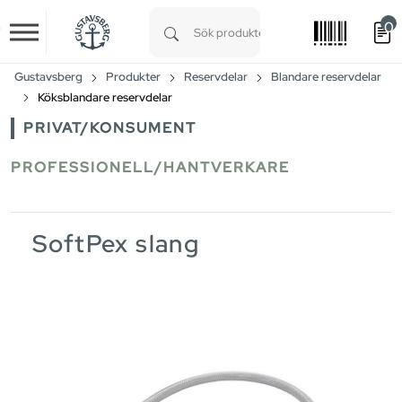
0
Skip to main content
Type 1 or more characters for results.
Gustavsberg
Produkter
Reservdelar
Blandare reservdelar
Köksblandare reservdelar
PRIVAT/KONSUMENT
PROFESSIONELL/HANTVERKARE
SoftPex slang