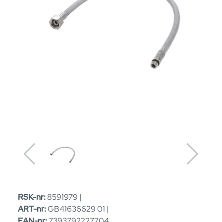
RSK-nr:
8591979 |
ART-nr:
GB41636629 01 |
EAN-nr:
7393792227704