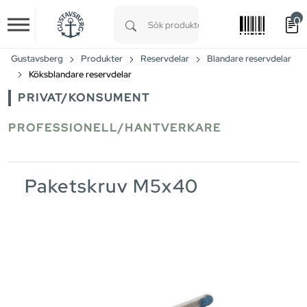
0
Skip to main content
Type 1 or more characters for results.
Gustavsberg
Produkter
Reservdelar
Blandare reservdelar
Köksblandare reservdelar
PRIVAT/KONSUMENT
PROFESSIONELL/HANTVERKARE
Paketskruv M5x40