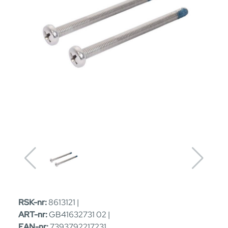
RSK-nr:
8613121 |
ART-nr:
GB41632731 02 |
EAN-nr:
7393792217231