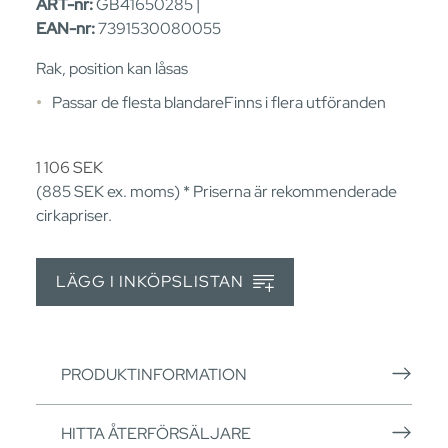
ART-nr:
GB41650285 |
EAN-nr:
7391530080055
Rak, position kan låsas
Passar de flesta blandareFinns i flera utföranden
1 106
SEK
(885
SEK
ex. moms) * Priserna är rekommenderade
cirkapriser.
LÄGG I INKÖPSLISTAN
PRODUKTINFORMATION
HITTA ÅTERFÖRSÄLJARE