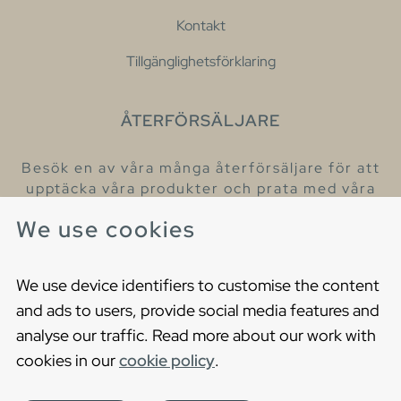
Kontakt
Tillgänglighetsförklaring
ÅTERFÖRSÄLJARE
Besök en av våra många återförsäljare för att
upptäcka våra produkter och prata med våra
hjälpsamma kollegor.
We use cookies
Hitta din närmaste återförsäljare
We use device identifiers to customise the content
and ads to users, provide social media features and
analyse our traffic. Read more about our work with
cookies in our
cookie policy
.
Copyright © 2021 Gustavsberg. All Rights Reserved