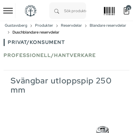
0
Skip to main content
Type 1 or more characters for results.
Gustavsberg
Produkter
Reservdelar
Blandare reservdelar
Duschblandare reservdelar
PRIVAT/KONSUMENT
PROFESSIONELL/HANTVERKARE
Svängbar utloppspip 250
mm