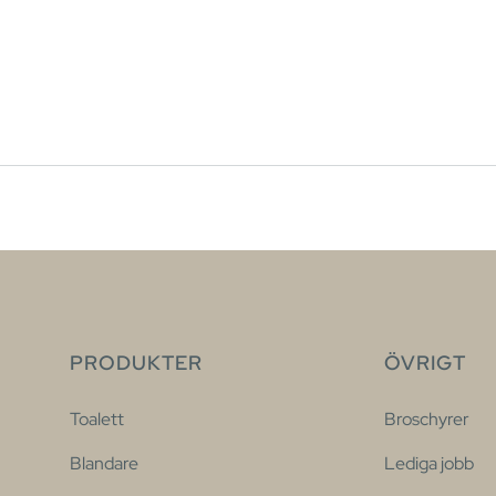
PRODUKTER
ÖVRIGT
Toalett
Broschyrer
Blandare
Lediga jobb