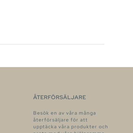
ÅTERFÖRSÄLJARE
Besök en av våra många
återförsäljare för att
upptäcka våra produkter och