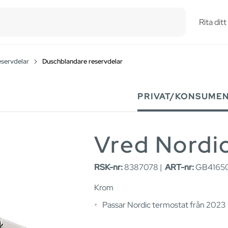
esults.
Rita dit
eservdelar
Duschblandare reservdelar
PRIVAT/KONSUME
Vred Nordi
RSK-nr:
8387078 |
ART-nr:
GB41650
Krom
Passar Nordic termostat från 2023