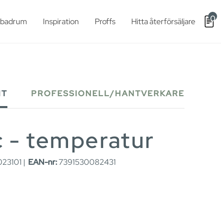
0
t badrum
Inspiration
Proffs
Hitta återförsäljare
NT
PROFESSIONELL/HANTVERKARE
c - temperatur
23101 |
EAN-nr:
7391530082431