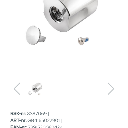
RSK-nr:
8387069 |
ART-nr:
GB4165022901 |
EAN-nr:
7391530082424