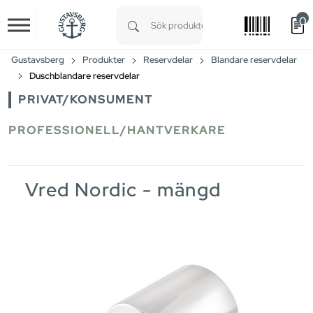
0
Skip to main content
Type 1 or more characters for results.
Gustavsberg
Produkter
Reservdelar
Blandare reservdelar
Duschblandare reservdelar
PRIVAT/KONSUMENT
PROFESSIONELL/HANTVERKARE
Vred Nordic - mängd