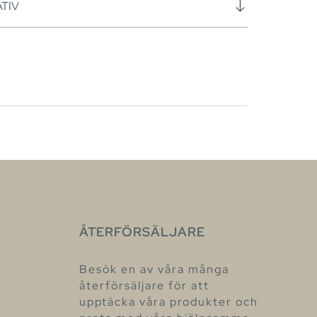
TIV
ÅTERFÖRSÄLJARE
Besök en av våra många
återförsäljare för att
upptäcka våra produkter och