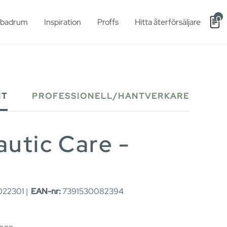
0
t badrum
Inspiration
Proffs
Hitta återförsäljare
NT
PROFESSIONELL/HANTVERKARE
utic Care -
22301 |
EAN-nr:
7391530082394