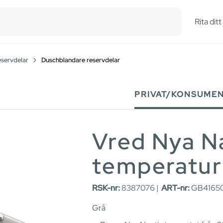
esults.
Rita dit
eservdelar
Duschblandare reservdelar
PRIVAT/KONSUME
Vred Nya Na
temperatur
RSK-nr:
8387076 |
ART-nr:
GB41650
Grå