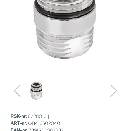
RSK-nr:
8228010 |
ART-nr:
GB4165020401 |
EAN-nr:
7391530082332