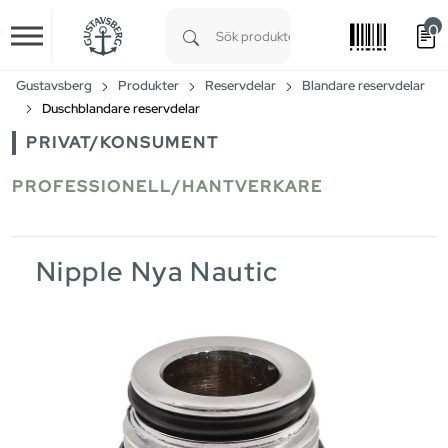
0
Skip to main content
Type 1 or more characters for results.
Gustavsberg
Produkter
Reservdelar
Blandare reservdelar
Duschblandare reservdelar
PRIVAT/KONSUMENT
PROFESSIONELL/HANTVERKARE
Nipple Nya Nautic