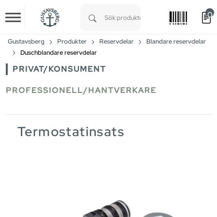
0
Skip to main content
Type 1 or more characters for results.
Gustavsberg
Produkter
Reservdelar
Blandare reservdelar
Duschblandare reservdelar
PRIVAT/KONSUMENT
PROFESSIONELL/HANTVERKARE
Termostatinsats