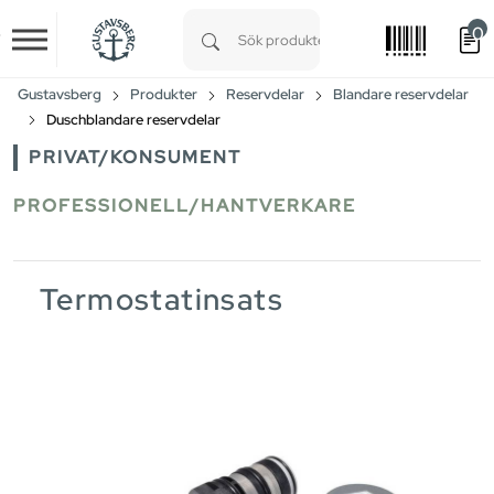
0
Skip to main content
Type 1 or more characters for results.
Gustavsberg
Produkter
Reservdelar
Blandare reservdelar
Duschblandare reservdelar
PRIVAT/KONSUMENT
PROFESSIONELL/HANTVERKARE
Termostatinsats