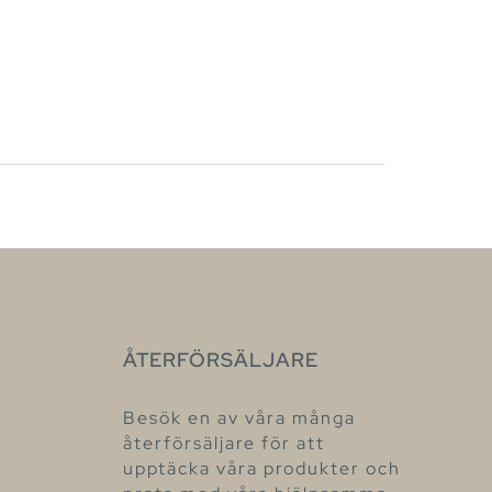
ÅTERFÖRSÄLJARE
Besök en av våra många
återförsäljare för att
upptäcka våra produkter och