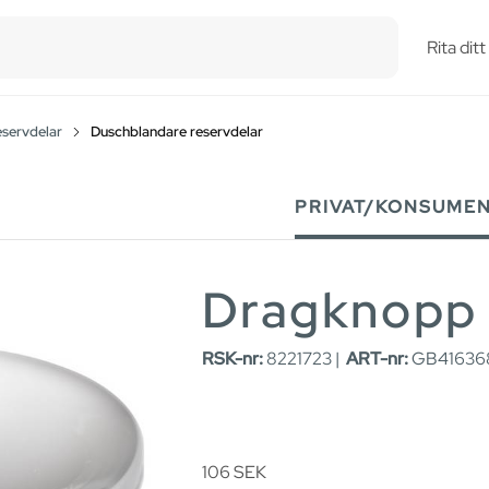
esults.
Rita dit
eservdelar
Duschblandare reservdelar
PRIVAT/KONSUME
Dragknopp
RSK-nr:
8221723 |
ART-nr:
GB416368
106
SEK