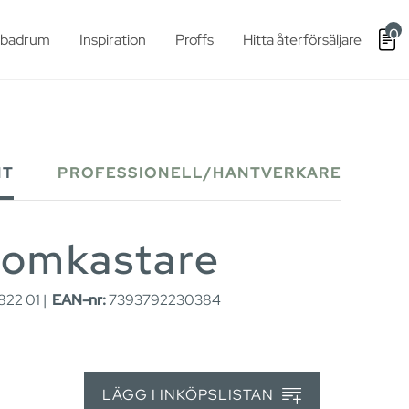
0
t badrum
Inspiration
Proffs
Hitta återförsäljare
NT
PROFESSIONELL/HANTVERKARE
 omkastare
22 01 |
EAN-nr:
7393792230384
LÄGG I INKÖPSLISTAN