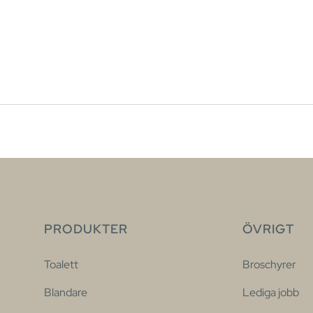
PRODUKTER
ÖVRIGT
Toalett
Broschyrer
Blandare
Lediga jobb