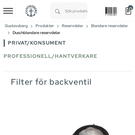
0
Skip to main content
Type 1 or more characters for results.
Gustavsberg
Produkter
Reservdelar
Blandare reservdelar
Duschblandare reservdelar
PRIVAT/KONSUMENT
PROFESSIONELL/HANTVERKARE
Filter för backventil