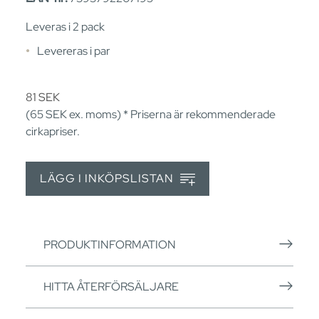
Leveras i 2 pack
Levereras i par
81
SEK
(65
SEK
ex. moms) * Priserna är rekommenderade
cirkapriser.
LÄGG I INKÖPSLISTAN
PRODUKTINFORMATION
HITTA ÅTERFÖRSÄLJARE