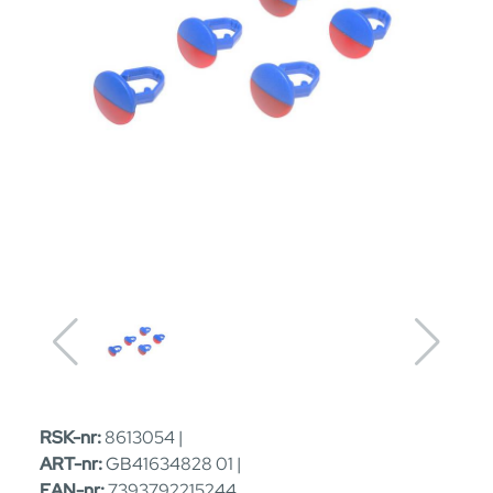
RSK-nr:
8613054 |
ART-nr:
GB41634828 01 |
EAN-nr:
7393792215244