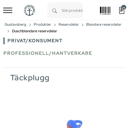
0
Skip to main content
Type 1 or more characters for results.
Gustavsberg
Produkter
Reservdelar
Blandare reservdelar
Duschblandare reservdelar
PRIVAT/KONSUMENT
PROFESSIONELL/HANTVERKARE
Täckplugg