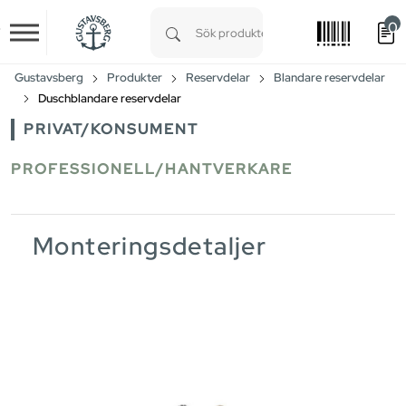
0
Skip to main content
Type 1 or more characters for results.
Gustavsberg
Produkter
Reservdelar
Blandare reservdelar
Duschblandare reservdelar
PRIVAT/KONSUMENT
PROFESSIONELL/HANTVERKARE
Monteringsdetaljer