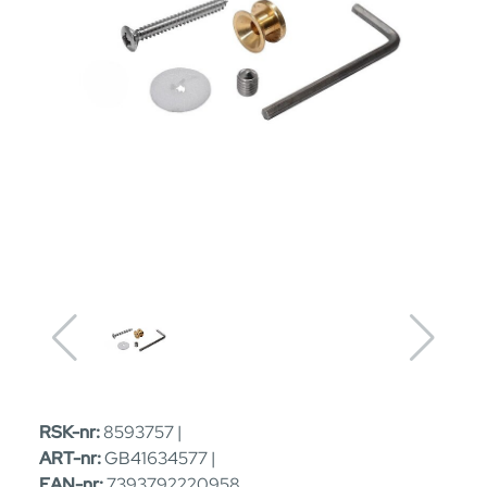
RSK-nr:
8593757 |
ART-nr:
GB41634577 |
EAN-nr:
7393792220958