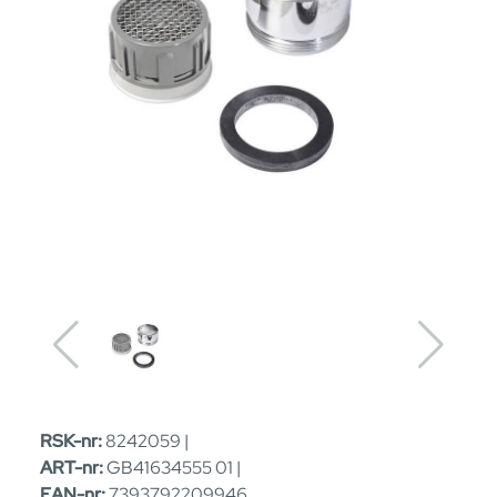
RSK-nr:
8242059 |
ART-nr:
GB41634555 01 |
EAN-nr:
7393792209946