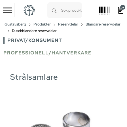
0
Skip to main content
Type 1 or more characters for results.
Gustavsberg
Produkter
Reservdelar
Blandare reservdelar
Duschblandare reservdelar
PRIVAT/KONSUMENT
PROFESSIONELL/HANTVERKARE
Strålsamlare