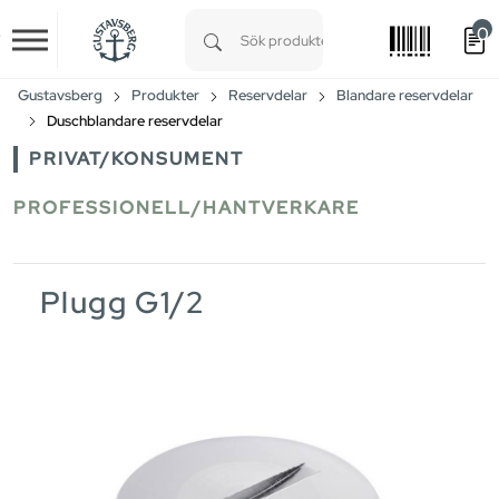
0
Skip to main content
Type 1 or more characters for results.
Gustavsberg
Produkter
Reservdelar
Blandare reservdelar
Duschblandare reservdelar
PRIVAT/KONSUMENT
PROFESSIONELL/HANTVERKARE
Plugg G1/2