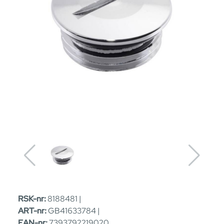
RSK-nr:
8188481 |
ART-nr:
GB41633784 |
EAN-nr:
7393792219020