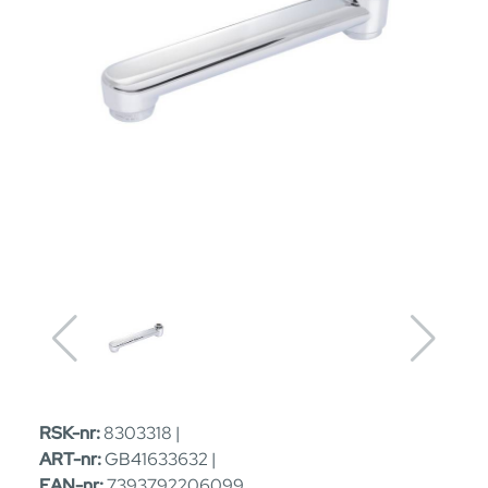
RSK-nr:
8303318 |
ART-nr:
GB41633632 |
EAN-nr:
7393792206099