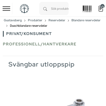
0
Skip to main content
Type 1 or more characters for results.
Gustavsberg
Produkter
Reservdelar
Blandare reservdelar
Duschblandare reservdelar
PRIVAT/KONSUMENT
PROFESSIONELL/HANTVERKARE
Svängbar utloppspip