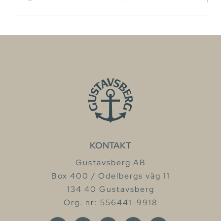
mom
KONTAKT
Gustavsberg AB
Box 400 / Odelbergs väg 11
134 40 Gustavsberg
Org. nr: 556441-9918