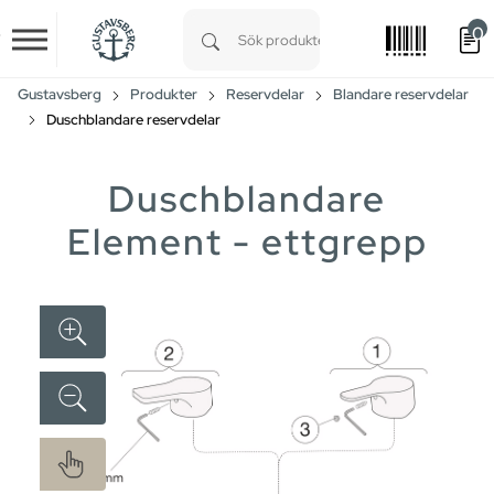
0
Skip to main content
Type 1 or more characters for results.
Gustavsberg
Produkter
Reservdelar
Blandare reservdelar
Duschblandare reservdelar
Duschblandare
Element - ettgrepp