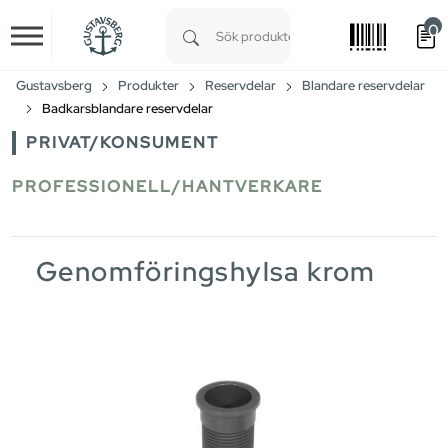
0
Skip to main content
Type 1 or more characters for results.
Gustavsberg
Produkter
Reservdelar
Blandare reservdelar
Badkarsblandare reservdelar
PRIVAT/KONSUMENT
PROFESSIONELL/HANTVERKARE
Genomföringshylsa krom