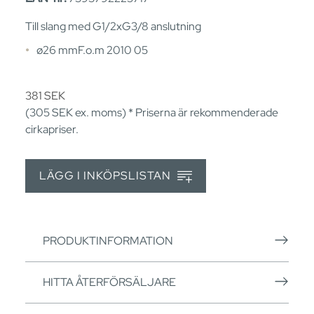
Till slang med G1/2xG3/8 anslutning
ø26 mmF.o.m 2010 05
381
SEK
(305
SEK
ex. moms) * Priserna är rekommenderade
cirkapriser.
LÄGG I INKÖPSLISTAN
PRODUKTINFORMATION
HITTA ÅTERFÖRSÄLJARE