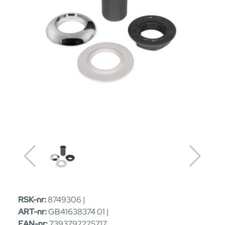
RSK-nr:
8749306 |
ART-nr:
GB41638374 01 |
EAN-nr:
7393792225717