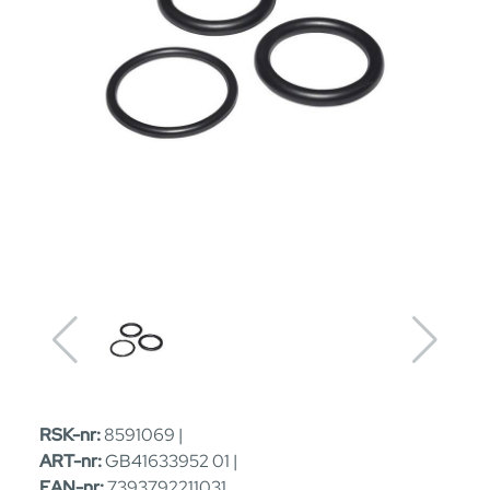
RSK-nr:
8591069 |
ART-nr:
GB41633952 01 |
EAN-nr:
7393792211031