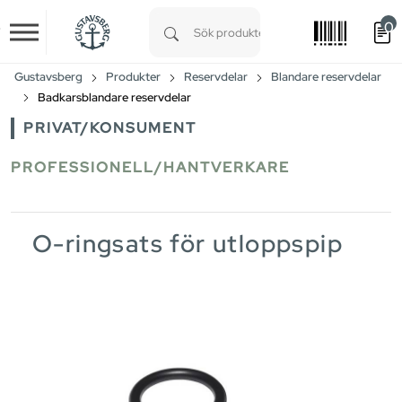
0
Skip to main content
Type 1 or more characters for results.
Gustavsberg
Produkter
Reservdelar
Blandare reservdelar
Badkarsblandare reservdelar
PRIVAT/KONSUMENT
PROFESSIONELL/HANTVERKARE
O-ringsats för utloppspip