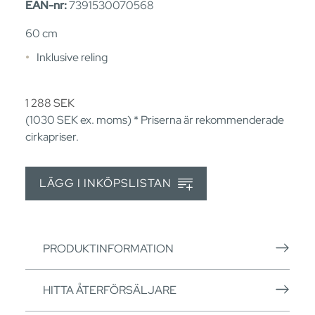
EAN-nr:
7391530070568
60 cm
Inklusive reling
1 288
SEK
(1030
SEK
ex. moms) * Priserna är rekommenderade
cirkapriser.
LÄGG I INKÖPSLISTAN
PRODUKTINFORMATION
HITTA ÅTERFÖRSÄLJARE