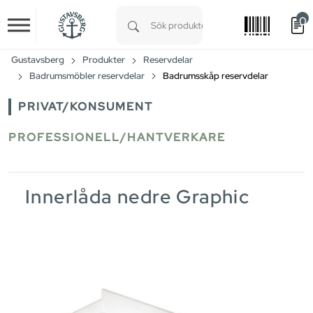
0
Skip to main content
Type 1 or more characters for results.
Gustavsberg
Produkter
Reservdelar
Badrumsmöbler reservdelar
Badrumsskåp reservdelar
PRIVAT/KONSUMENT
PROFESSIONELL/HANTVERKARE
Innerlåda nedre Graphic