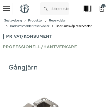
0
Skip to main content
Type 1 or more characters for results.
Gustavsberg
Produkter
Reservdelar
Badrumsmöbler reservdelar
Badrumsskåp reservdelar
PRIVAT/KONSUMENT
PROFESSIONELL/HANTVERKARE
Gångjärn