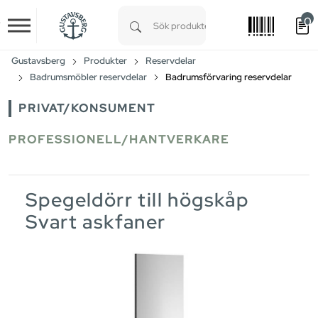
0
Skip to main content
Type 1 or more characters for results.
Gustavsberg
Produkter
Reservdelar
Badrumsmöbler reservdelar
Badrumsförvaring reservdelar
PRIVAT/KONSUMENT
PROFESSIONELL/HANTVERKARE
Spegeldörr till högskåp
Svart askfaner