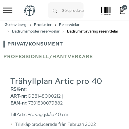
0
Skip to main content
Type 1 or more characters for results.
Gustavsberg
Produkter
Reservdelar
Badrumsmöbler reservdelar
Badrumsförvaring reservdelar
PRIVAT/KONSUMENT
PROFESSIONELL/HANTVERKARE
Trähyllplan Artic pro 40
RSK-nr:
|
ART-nr:
GB8148000212 |
EAN-nr:
7391530079882
Till Artic Pro väggskåp 40 cm
Till skåp producerade från Februari 2022