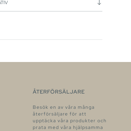
TIV
ÅTERFÖRSÄLJARE
Besök en av våra många
återförsäljare för att
upptäcka våra produkter och
prata med våra hjälpsamma