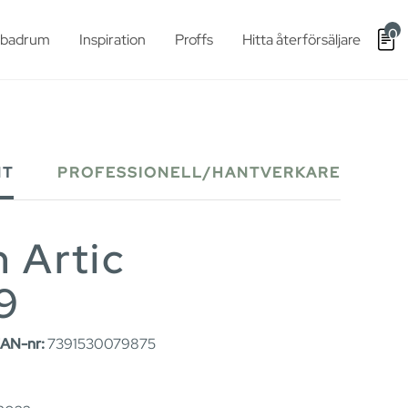
0
t badrum
Inspiration
Proffs
Hitta återförsäljare
NT
PROFESSIONELL/HANTVERKARE
n Artic
9
AN-nr:
7391530079875