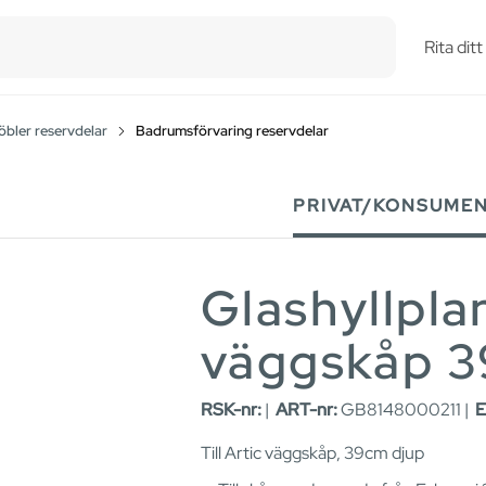
esults.
Rita dit
ler reservdelar
Badrumsförvaring reservdelar
PRIVAT/KONSUME
Glashyllpla
väggskåp 3
RSK-nr:
|
ART-nr:
GB8148000211 |
E
Till Artic väggskåp, 39cm djup