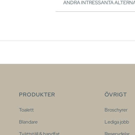
ANDRA INTRESSANTA ALTERNA
PRODUKTER
ÖVRIGT
Toalett
Broschyrer
Blandare
Lediga jobb
Tvättställ & handfat
Reservdelar