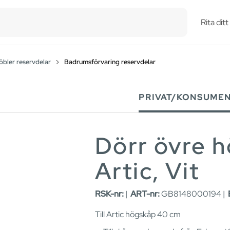
esults.
Rita dit
ler reservdelar
Badrumsförvaring reservdelar
PRIVAT/KONSUME
Dörr övre 
Artic, Vit
RSK-nr:
|
ART-nr:
GB8148000194 |
Till Artic högskåp 40 cm