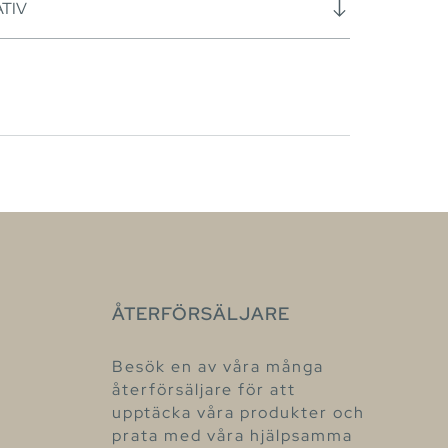
TIV
ÅTERFÖRSÄLJARE
Besök en av våra många
återförsäljare för att
upptäcka våra produkter och
prata med våra hjälpsamma