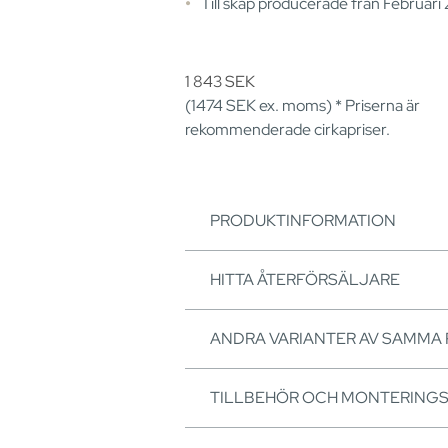
Till skåp producerade från Februari
1 843
SEK
(1474
SEK
ex. moms) * Priserna är
rekommenderade cirkapriser.
PRODUKTINFORMATION
HITTA ÅTERFÖRSÄLJARE
ANDRA VARIANTER AV SAMMA
TILLBEHÖR OCH MONTERING