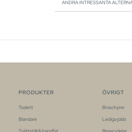
ANDRA INTRESSANTA ALTERNA
PRODUKTER
ÖVRIGT
Toalett
Broschyrer
Blandare
Lediga jobb
Tvättställ & handfat
Reservdelar