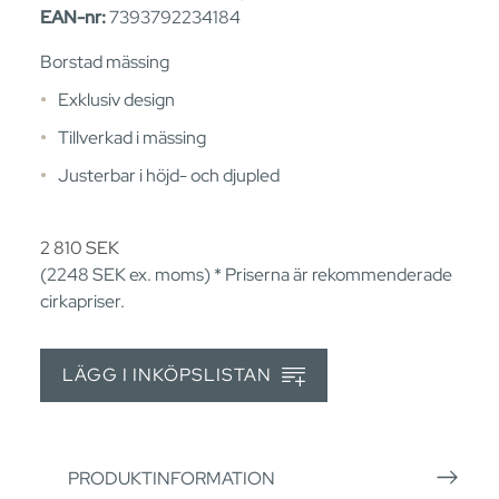
EAN-nr:
7393792234184
Borstad mässing
Exklusiv design
Tillverkad i mässing
Justerbar i höjd- och djupled
2 810
SEK
(2248
SEK
ex. moms) * Priserna är rekommenderade
cirkapriser.
LÄGG I INKÖPSLISTAN
PRODUKTINFORMATION