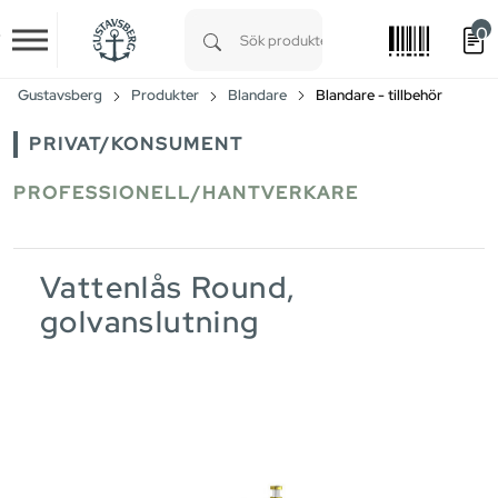
0
Skip to main content
Type 1 or more characters for results.
Gustavsberg
Produkter
Blandare
Blandare - tillbehör
PRIVAT/KONSUMENT
PROFESSIONELL/HANTVERKARE
Vattenlås Round,
golvanslutning