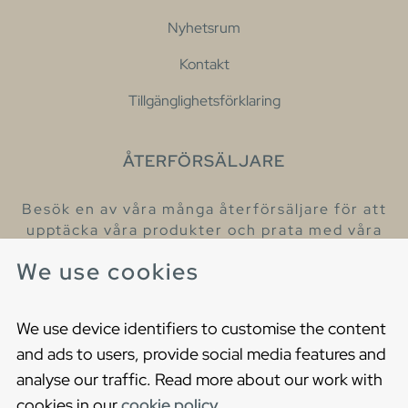
Nyhetsrum
Kontakt
Tillgänglighetsförklaring
ÅTERFÖRSÄLJARE
Besök en av våra många återförsäljare för att
upptäcka våra produkter och prata med våra
hjälpsamma kollegor.
We use cookies
Hitta din närmaste återförsäljare
We use device identifiers to customise the content
and ads to users, provide social media features and
analyse our traffic. Read more about our work with
cookies in our
cookie policy
.