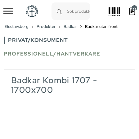
0
Skip to main content
Type 1 or more characters for results.
Gustavsberg
Produkter
Badkar
Badkar utan front
PRIVAT/KONSUMENT
PROFESSIONELL/HANTVERKARE
Badkar Kombi 1707 -
1700x700