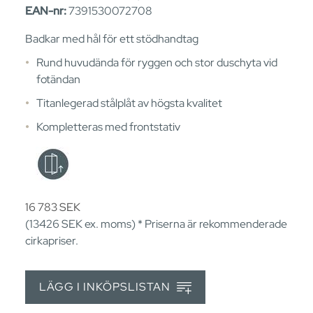
EAN-nr:
7391530072708
Badkar med hål för ett stödhandtag
Rund huvudända för ryggen och stor duschyta vid
fotändan
Titanlegerad stålplåt av högsta kvalitet
Kompletteras med frontstativ
16 783
SEK
(13426
SEK
ex. moms) * Priserna är rekommenderade
cirkapriser.
LÄGG I INKÖPSLISTAN