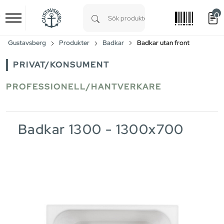
0
Skip to main content
Type 1 or more characters for results.
Gustavsberg
Produkter
Badkar
Badkar utan front
PRIVAT/KONSUMENT
PROFESSIONELL/HANTVERKARE
Badkar 1300 - 1300x700