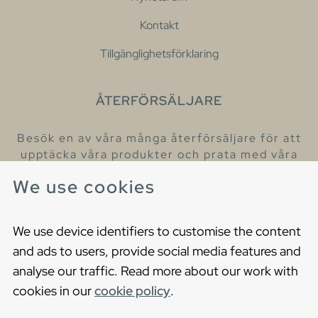
Kontakt
Tillgänglighetsförklaring
ÅTERFÖRSÄLJARE
Besök en av våra många återförsäljare för att
upptäcka våra produkter och prata med våra
hjälpsamma kollegor.
We use cookies
Hitta din närmaste återförsäljare
We use device identifiers to customise the content
and ads to users, provide social media features and
analyse our traffic. Read more about our work with
cookies in our
cookie policy
.
Copyright © 2021 Gustavsberg. All Rights Reserved