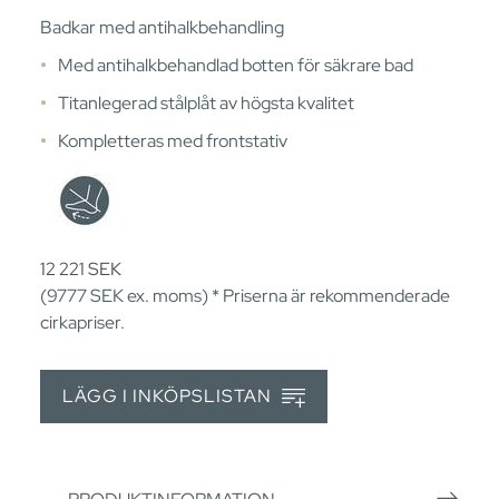
Badkar med antihalkbehandling
Med antihalkbehandlad botten för säkrare bad
Titanlegerad stålplåt av högsta kvalitet
Kompletteras med frontstativ
12 221
SEK
(9777
SEK
ex. moms) * Priserna är rekommenderade
cirkapriser.
LÄGG I INKÖPSLISTAN