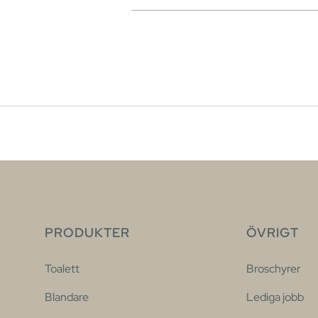
PRODUKTER
ÖVRIGT
Toalett
Broschyrer
Blandare
Lediga jobb