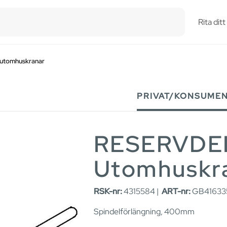
esults.
Rita dit
 utomhuskranar
PRIVAT/KONSUME
RESERVDEL 
Utomhuskr
RSK-nr:
4315584 |
ART-nr:
GB416335
Spindelförlängning, 400mm