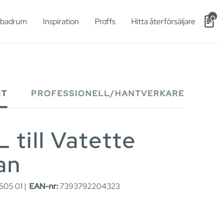
0
t badrum
Inspiration
Proffs
Hitta återförsäljare
NT
PROFESSIONELL/HANTVERKARE
till Vatette
an
05 01 |
EAN-nr:
7393792204323