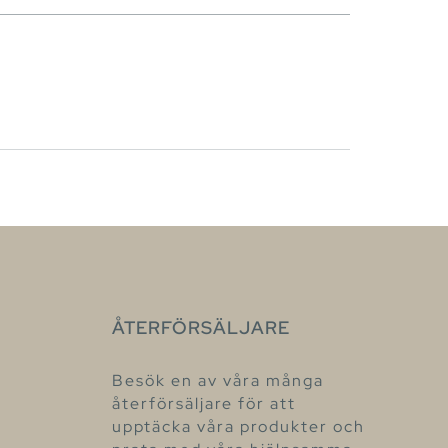
ÅTERFÖRSÄLJARE
Besök en av våra många
återförsäljare för att
upptäcka våra produkter och