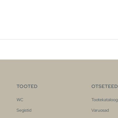
TOOTED
OTSETEED
WC
Tootekataloog
Segistid
Varuosad