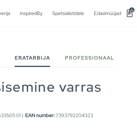
0
erija
InspiredBy
Spetsialistidele
Edasimüüjad
ERATARBIJA
PROFESSIONAAL
isemine varras
33505 01 |
EAN number:
7393792204323