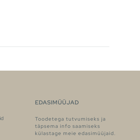
EDASIMÜÜJAD
id
Toodetega tutvumiseks ja
täpsema info saamiseks
külastage meie edasimüüjaid.