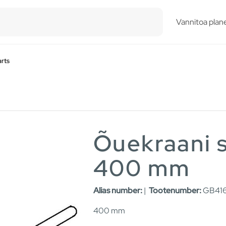
esults.
Vannitoa plane
rts
Õuekraani s
400 mm
Alias number:
|
Tootenumber:
GB416
400 mm