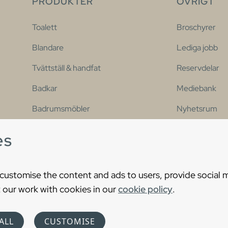
PRODUKTER
ÖVRIGT
Toalett
Broschyrer
Blandare
Lediga jobb
Tvättställ & handfat
Reservdelar
Badkar
Mediebank
Badrumsmöbler
Nyhetsrum
Dusch
Kontakt
es
Våra populära serier
Tillgänglighets
 customise the content and ads to users, provide social 
 our work with cookies in our
cookie policy
.
s Reserved
Cooki
ALL
CUSTOMISE