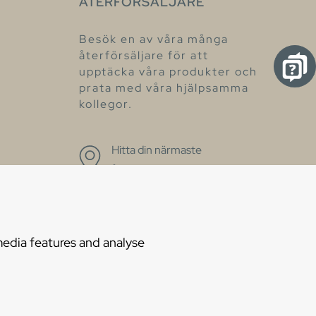
ÅTERFÖRSÄLJARE
Besök en av våra många
återförsäljare för att
upptäcka våra produkter och
prata med våra hjälpsamma
kollegor.
Hitta din närmaste
återförsäljare
förklaring
media features and analyse
es
Privacy statement
Choose language