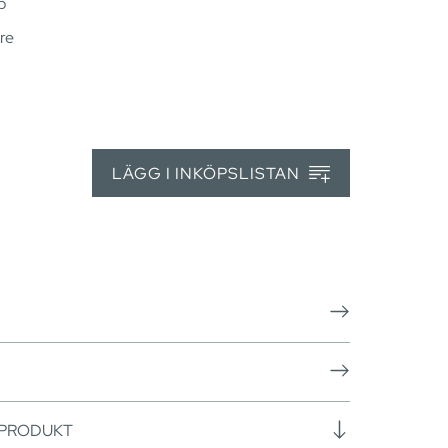
p
re
LÄGG I INKÖPSLISTAN
 PRODUKT