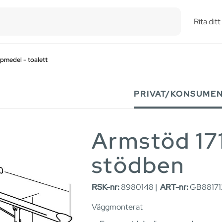
esults.
Rita dit
lpmedel - toalett
PRIVAT/KONSUME
Armstöd 171
stödben
RSK-nr:
8980148 |
ART-nr:
GB88171
Väggmonterat