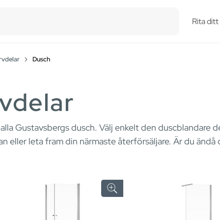
esults.
Rita dit
rvdelar
Dusch
vdelar
 alla Gustavsbergs dusch. Välj enkelt den duscblandare det 
tan eller leta fram din närmaste återförsäljare. Är du änd