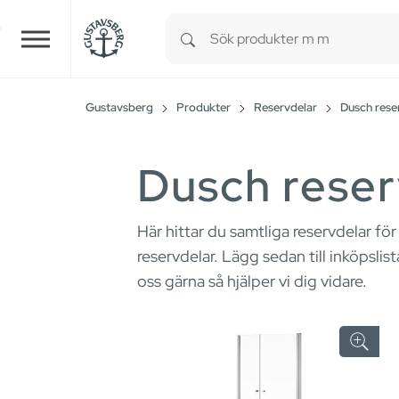
Type 1 or more characters for r
Skip to main content
Gustavsberg
Produkter
Reservdelar
Dusch rese
Dusch reser
Här hittar du samtliga reservdelar för
reservdelar. Lägg sedan till inköpslis
oss gärna så hjälper vi dig vidare.