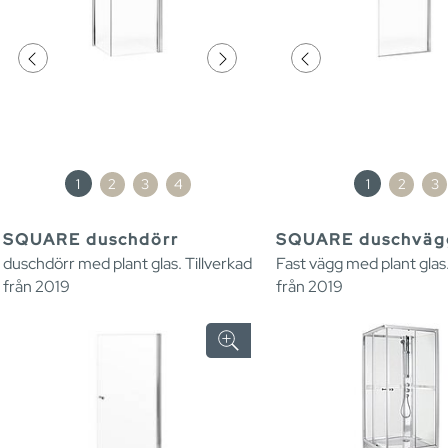
1
2
3
4
1
2
3
SQUARE duschdörr
SQUARE duschväg
duschdörr med plant glas. Tillverkad
Fast vägg med plant glas.
från 2019
från 2019