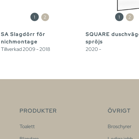
1
2
1
2
SA Slagdörr för
SQUARE duschväg
nichmontage
spröjs
Tillverkad 2009 - 2018
2020 -
PRODUKTER
ÖVRIGT
Toalett
Broschyrer
Blandare
Lediga jobb