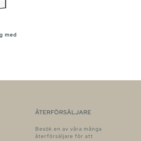
g med
ÅTERFÖRSÄLJARE
Besök en av våra många
återförsäljare för att