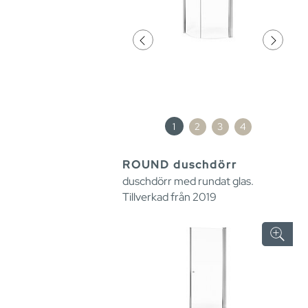
1
2
3
4
ROUND duschdörr
duschdörr med rundat glas.
Tillverkad från 2019