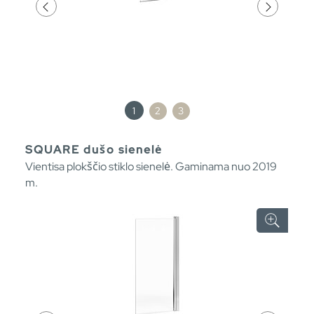
1
2
3
SQUARE dušo sienelė
Vientisa plokščio stiklo sienelė. Gaminama nuo 2019
m.