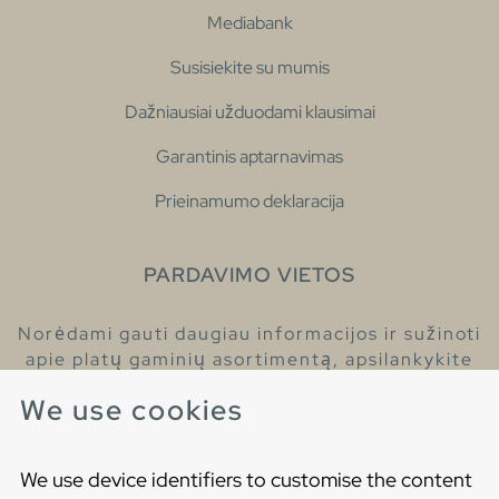
Mediabank
Susisiekite su mumis
Dažniausiai užduodami klausimai
Garantinis aptarnavimas
Prieinamumo deklaracija
PARDAVIMO VIETOS
Norėdami gauti daugiau informacijos ir sužinoti
apie platų gaminių asortimentą, apsilankykite
pas mūsų prekybos atstovus.
We use cookies
Raskite artimiausią prekybos atstovą
We use device identifiers to customise the content