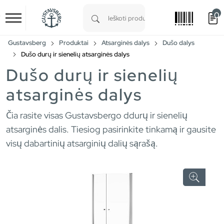
0
Skip to main content
Type 1 or more characters for results.
Gustavsberg
Produktai
Atsarginės dalys
Dušo dalys
Dušo durų ir sienelių atsarginės dalys
Dušo durų ir sienelių
atsarginės dalys
Čia rasite visas Gustavsbergo ddurų ir sienelių
atsarginės dalis. Tiesiog pasirinkite tinkamą ir gausite
visų dabartinių atsarginių dalių sąrašą.