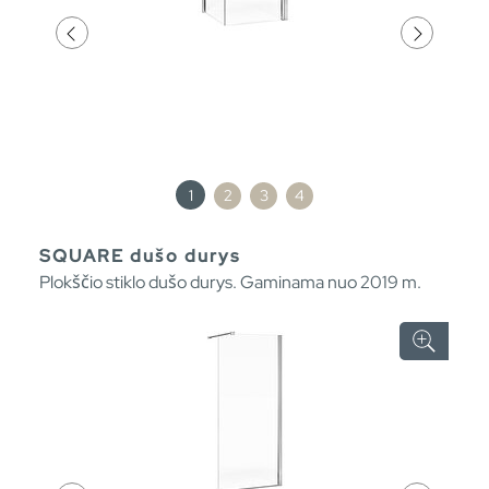
1
2
3
4
SQUARE dušo durys
Plokščio stiklo dušo durys. Gaminama nuo 2019 m.