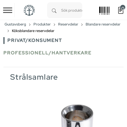
0
Skip to main content
Type 1 or more characters for results.
Gustavsberg
Produkter
Reservdelar
Blandare reservdelar
Köksblandare reservdelar
PRIVAT/KONSUMENT
PROFESSIONELL/HANTVERKARE
Strålsamlare