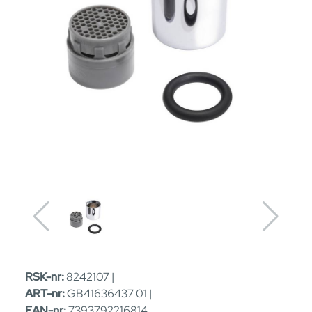
RSK-nr:
8242107 |
ART-nr:
GB41636437 01 |
EAN-nr:
7393792216814