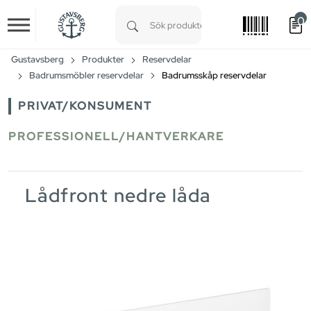
0
Skip to main content
Type 1 or more characters for results.
Gustavsberg
Produkter
Reservdelar
Badrumsmöbler reservdelar
Badrumsskåp reservdelar
PRIVAT/KONSUMENT
PROFESSIONELL/HANTVERKARE
Lådfront nedre låda