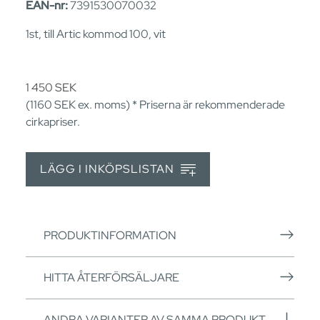
EAN-nr:
7391530070032
1st, till Artic kommod 100, vit
1 450
SEK
(1160
SEK
ex. moms) * Priserna är rekommenderade
cirkapriser.
LÄGG I INKÖPSLISTAN
PRODUKTINFORMATION
HITTA ÅTERFÖRSÄLJARE
ANDRA VARIANTER AV SAMMA PRODUKT