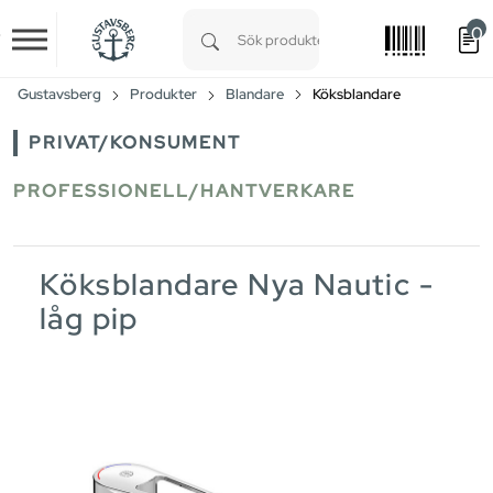
0
Skip to main content
Type 1 or more characters for results.
Gustavsberg
Produkter
Blandare
Köksblandare
PRIVAT/KONSUMENT
PROFESSIONELL/HANTVERKARE
Köksblandare Nya Nautic -
låg pip