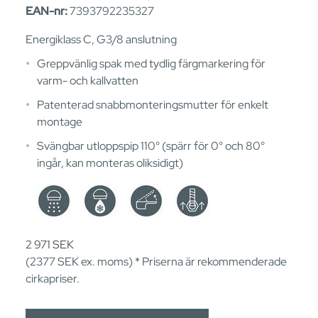
EAN-nr:
7393792235327
Energiklass C, G3/8 anslutning
Greppvänlig spak med tydlig färgmarkering för ​
varm- och kallvatten
Patenterad snabbmonteringsmutter för enkelt
montage
Svängbar utloppspip 110° (spärr för 0° och 80°
ingår, kan monteras oliksidigt)
2 971
SEK
(2377
SEK
ex. moms) * Priserna är rekommenderade
cirkapriser.