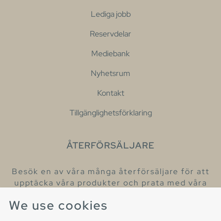
Lediga jobb
Reservdelar
Mediebank
Nyhetsrum
Kontakt
Tillgänglighetsförklaring
ÅTERFÖRSÄLJARE
Besök en av våra många återförsäljare för att
upptäcka våra produkter och prata med våra
hjälpsamma kollegor.
We use cookies