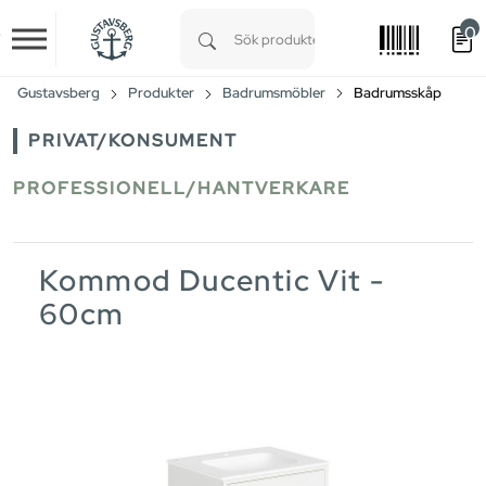
0
Skip to main content
Type 1 or more characters for results.
Gustavsberg
Produkter
Badrumsmöbler
Badrumsskåp
PRIVAT/KONSUMENT
PROFESSIONELL/HANTVERKARE
Kommod Ducentic Vit -
60cm