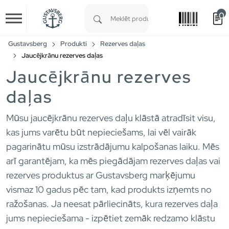
0
Skip to main content
Type 1 or more characters for results.
Gustavsberg
Produkti
Rezerves daļas
Jaucējkrānu rezerves daļas
Jaucējkrānu rezerves
daļas
Mūsu jaucējkrānu rezerves daļu klāstā atradīsit visu,
kas jums varētu būt nepieciešams, lai vēl vairāk
pagarinātu mūsu izstrādājumu kalpošanas laiku. Mēs
arī garantējam, ka mēs piegādājam rezerves daļas vai
rezerves produktus ar Gustavsberg marķējumu
vismaz 10 gadus pēc tam, kad produkts izņemts no
ražošanas. Ja neesat pārliecināts, kura rezerves daļa
jums nepieciešama - izpētiet zemāk redzamo klāstu