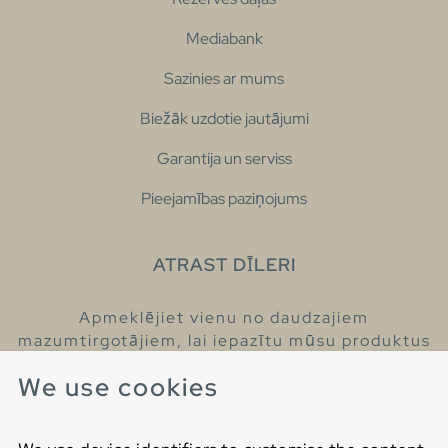
Mediabank
Sazinies ar mums
Biežāk uzdotie jautājumi
Garantija un serviss
Pieejamības paziņojums
ATRAST DĪLERI
Apmeklējiet vienu no daudzajiem
mazumtirgotājiem, lai iepazītu mūsu produktus
un iegūtu vairāk informācijas par tiem.
We use cookies
Atrodiet tuvāko mazumtirgotāju