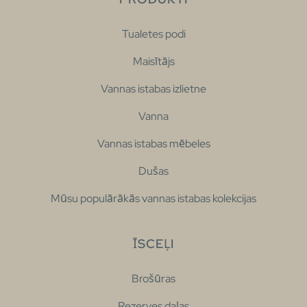
Tualetes podi
Maisītājs
Vannas istabas izlietne
Vanna
Vannas istabas mēbeles
Dušas
Mūsu populārākās vannas istabas kolekcijas
ĪSCEĻI
Brošūras
Rezerves daļas