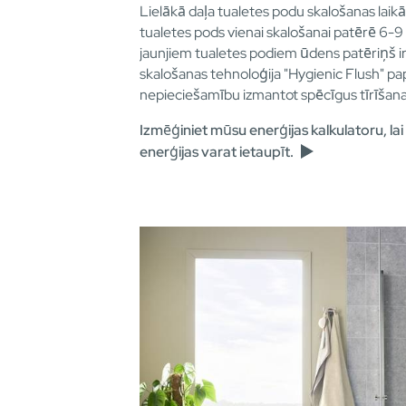
Lielākā daļa tualetes podu skalošanas laik
tualetes pods vienai skalošanai patērē 6-9
jaunjiem tualetes podiem ūdens patēriņš i
skalošanas tehnoloģija "Hygienic Flush" pa
nepieciešamību izmantot spēcīgus tīrīšanas
Izmēģiniet mūsu enerģijas kalkulatoru, la
enerģijas varat ietaupīt.