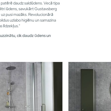
ā patērē daudz saldūdens. Vecā tipa
 litri ūdens, savukārt Gustavsberg
r uz pusi mazāks. Revolucionārā
pildus uzlabo higiēnu un samazina
 līdzekļus."
i uzzinātu, cik daudz ūdens un