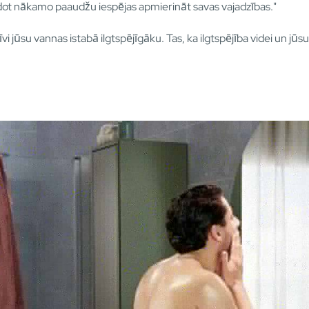
ot nākamo paaudžu iespējas apmierināt savas vajadzības."
 jūsu vannas istabā ilgtspējīgāku. Tas, ka ilgtspējība videi un jū