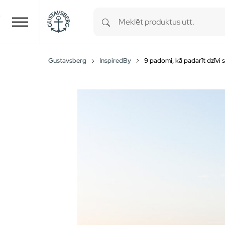
Type 1 or more characters for r
Skip to main content
Gustavsberg
InspiredBy
9 padomi, kā padarīt dzīvi 