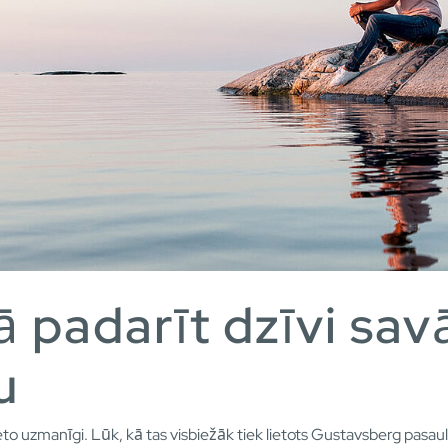
 padarīt dzīvi sav
u
lieto uzmanīgi. Lūk, kā tas visbiežāk tiek lietots Gustavsberg pasa