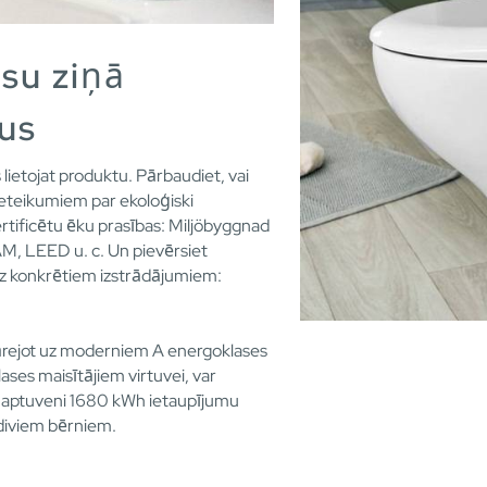
rsu ziņā
us
s lietojat produktu. Pārbaudiet, vai
 ieteikumiem par ekoloģiski
ertificētu ēku prasības: Miljöbyggnad
M, LEED u. c. Un pievērsiet
z konkrētiem izstrādājumiem:
 pārejot uz moderniem A energoklases
ases maisītājiem virtuvei, var
ē aptuveni 1680 kWh ietaupījumu
diviem bērniem.