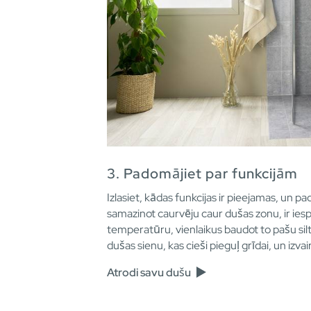
3. Padomājiet par funkcijām
Izlasiet, kādas funkcijas ir pieejamas, un
samazinot caurvēju caur dušas zonu, ir i
temperatūru, vienlaikus baudot to pašu sil
dušas sienu, kas cieši pieguļ grīdai, un izva
Atrodi savu dušu