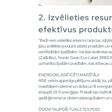
2. Izvēlieties resu
efektīvus produkt
"Bieži vien vislielāko ietekmi rada tas, kā jū
jūsu izvēlētie produkti atbilst prasībām un
sertificētām īpašībām: Vai tiek ievērotas s
(Zaļā ēka), Nordic Swan Eco Label, BREEA
uzmanību īpašām prasībām, kas attiecas u
ENERGOKLASIFICĒTI MAISĪTĀJI
RISE veikts apjomīgs pētījums atklāj, ka,
maisītājiem izlietnei un dušai un B energokl
ietaupīt 28 % enerģijas. Praksē tas nozīm
gadā ģimenei ar diviem pieaugušajiem un 
ŪDENI TAUPOŠI TUALETES PODI