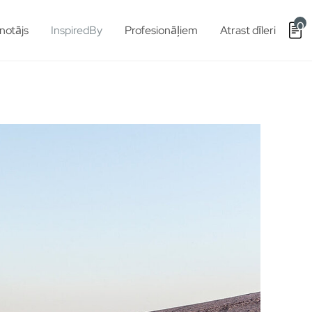
0
notājs
InspiredBy
Profesionāļiem
Atrast dīleri