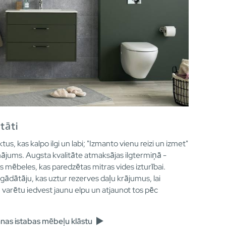
itāti
ktus, kas kalpo ilgi un labi; "Izmanto vienu reizi un izmet"
inājums. Augsta kvalitāte atmaksājas ilgtermiņā -
 mēbeles, kas paredzētas mitras vides izturībai.
piegādātāju, kas uztur rezerves daļu krājumus, lai
varētu iedvest jaunu elpu un atjaunot tos pēc
nnas istabas mēbeļu klāstu