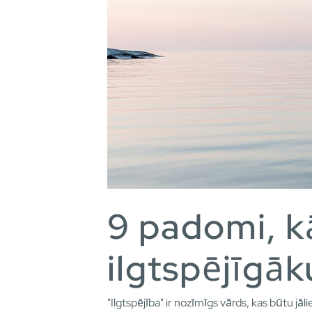
9 padomi, kā
ilgtspējīgāk
"Ilgtspējība" ir nozīmīgs vārds, kas būtu jā