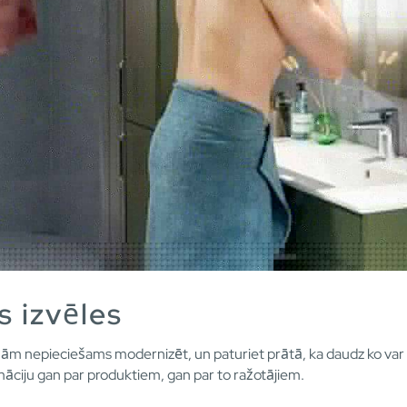
s izvēles
šām nepieciešams modernizēt, un paturiet prātā, ka daudz ko var 
formāciju gan par produktiem, gan par to ražotājiem.