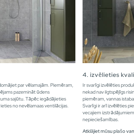
4. izvēlieties kval
 padomājiet par vēlamajām. Piemēram,
Ir svarīgi izvēlēties produ
espējams pazemināt ūdens
nekad nav ilgtspējīgs ris
tuma sajūtu. Tāpēc iegādājieties
piemēram, vannas istabas
irieties no nevēlamaas ventilācijas.
Svarīgi ir arī izvēlēties 
vecajiem izstrādājumiem 
nepieciešamības.
Atklājiet mūsu plašo va