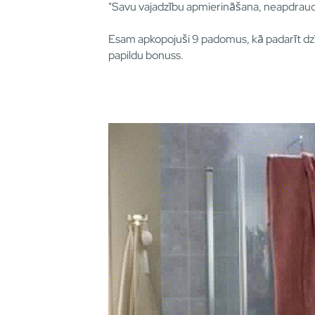
"Savu vajadzību apmierināšana, neapdraud
Esam apkopojuši 9 padomus, kā padarīt dzīvi
papildu bonuss.