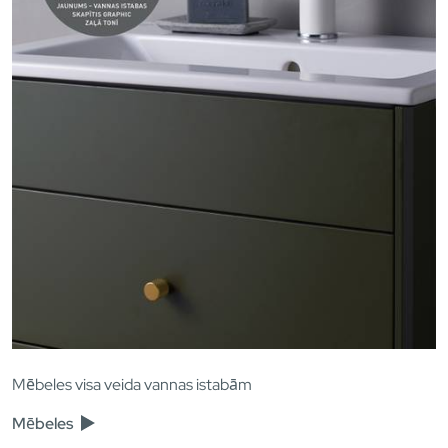
Mēbeles visa veida vannas istabām
Mēbeles