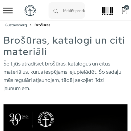
0
Skip to main content
Type 1 or more characters for results.
Gustavsberg
Brošūras
Brošūras, katalogi un citi
materiāli
Šeit jūs atradīsiet brošūras, katalogus un citus
materiālus, kurus iespējams lejupielādēt. Šo sadaļu
mēs regulāri atjaunojam, tādēļ sekojiet līdzi
jaunumiem.