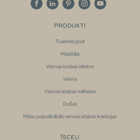
PRODUKTI
Tualetes podi
Maisītājs
Vannas istabas izlietne
Vanna
Vannas istabas mēbeles
Dušas
Mūsu populārākās vannas istabas kolekcijas
ĪSCEĻI