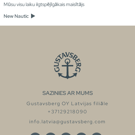
Mūsu visu laiku ilgtspējīgākais maisītājs
New Nautic
SAZINIES AR MUMS
Gustavsberg OY Latvijas filiāle
+37129218090
info.latvia@gustavsberg.com