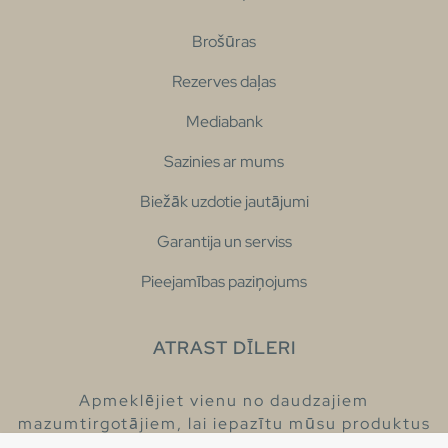
Brošūras
Rezerves daļas
Mediabank
Sazinies ar mums
Biežāk uzdotie jautājumi
Garantija un serviss
Pieejamības paziņojums
ATRAST DĪLERI
Apmeklējiet vienu no daudzajiem
mazumtirgotājiem, lai iepazītu mūsu produktus
un iegūtu vairāk informācijas par tiem.