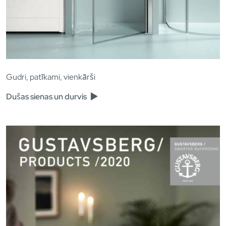
Gudri, patīkami, vienkārši
Dušas sienas un durvis