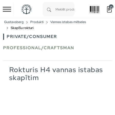
0
Skip to main content
Type 1 or more characters for results.
Gustavsberg
Produkti
Vannas istabas mēbeles
Skapīšu rokturi
PRIVATE/CONSUMER
PROFESSIONAL/CRAFTSMAN
Rokturis H4 vannas istabas
skapītim