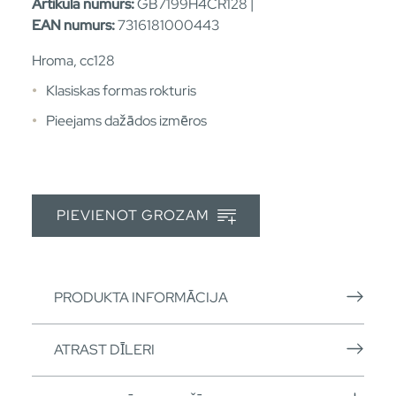
Artikula numurs:
GB7199H4CR128 |
EAN numurs:
7316181000443
Hroma, cc128
Klasiskas formas rokturis
Pieejams dažādos izmēros
PIEVIENOT GROZAM
PRODUKTA INFORMĀCIJA
ATRAST DĪLERI