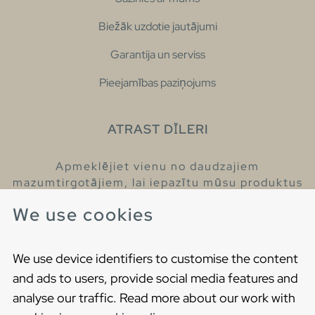
Biežāk uzdotie jautājumi
Garantija un serviss
Pieejamības paziņojums
ATRAST DĪLERI
Apmeklējiet vienu no daudzajiem
mazumtirgotājiem, lai iepazītu mūsu produktus
un iegūtu vairāk informācijas par tiem.
We use cookies
Atrodiet tuvāko mazumtirgotāju
We use device identifiers to customise the content
and ads to users, provide social media features and
analyse our traffic. Read more about our work with