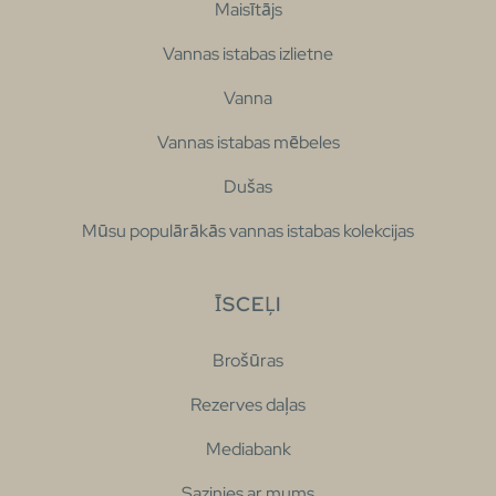
Maisītājs
Vannas istabas izlietne
Vanna
Vannas istabas mēbeles
Dušas
Mūsu populārākās vannas istabas kolekcijas
ĪSCEĻI
Brošūras
Rezerves daļas
Mediabank
Sazinies ar mums