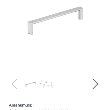
Alias numurs:
|