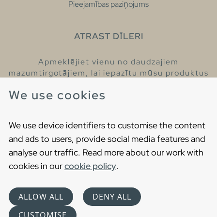
Pieejamības paziņojums
ATRAST DĪLERI
Apmeklējiet vienu no daudzajiem
mazumtirgotājiem, lai iepazītu mūsu produktus
un iegūtu vairāk informācijas par tiem.
We use cookies
Atrodiet tuvāko mazumtirgotāju
We use device identifiers to customise the content
and ads to users, provide social media features and
analyse our traffic. Read more about our work with
cookies in our
cookie policy
.
Copyright © 2021 Gustavsberg. All Rights Reserved
Cookies
Privātuma politika
ALLOW ALL
DENY ALL
Choose language
CUSTOMISE