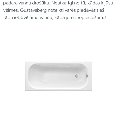
padara vannu drošāku. Neatkarīgi no tā, kādas ir jūsu
vēlmes, Gustavsberg noteikti varēs piedāvāt tieši
tādu iebūvējamo vannu, kāda jums nepieciešama!