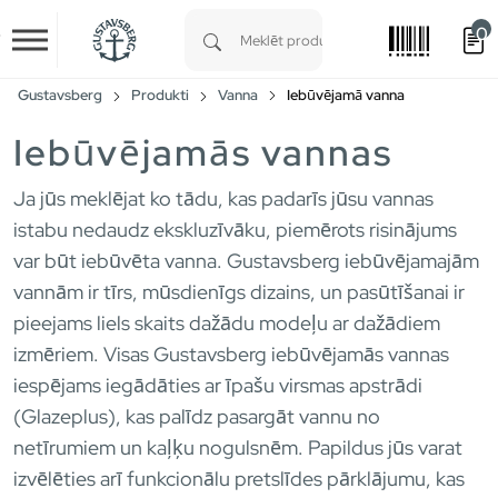
0
Skip to main content
Type 1 or more characters for results.
Gustavsberg
Produkti
Vanna
Iebūvējamā vanna
Iebūvējamās vannas
Ja jūs meklējat ko tādu, kas padarīs jūsu vannas
istabu nedaudz ekskluzīvāku, piemērots risinājums
var būt iebūvēta vanna. Gustavsberg iebūvējamajām
vannām ir tīrs, mūsdienīgs dizains, un pasūtīšanai ir
pieejams liels skaits dažādu modeļu ar dažādiem
izmēriem. Visas Gustavsberg iebūvējamās vannas
iespējams iegādāties ar īpašu virsmas apstrādi
(Glazeplus), kas palīdz pasargāt vannu no
netīrumiem un kaļķu nogulsnēm. Papildus jūs varat
izvēlēties arī funkcionālu pretslīdes pārklājumu, kas