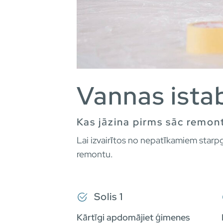
Vannas ista
Kas jāzina pirms sāc remon
Lai izvairītos no nepatīkamiem starp
remontu.
Solis 1
Kārtīgi apdomājiet ģimenes