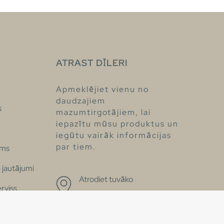
ATRAST DĪLERI
Apmeklējiet vienu no
daudzajiem
s
mazumtirgotājiem, lai
iepazītu mūsu produktus un
iegūtu vairāk informācijas
par tiem.
ums
 jautājumi
Atrodiet tuvāko
erviss
mazumtirgotāju
aziņojums