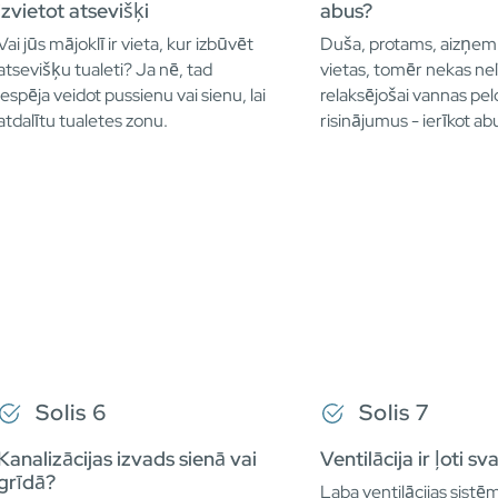
izvietot atsevišķi
abus?
Vai jūs mājoklī ir vieta, kur izbūvēt
Duša, protams, aizņe
atsevišķu tualeti? Ja nē, tad
vietas, tomēr nekas nel
iespēja veidot pussienu vai sienu, lai
relaksējošai vannas peld
atdalītu tualetes zonu.
risinājumus - ierīkot ab
Solis 6
Solis 7
Kanalizācijas izvads sienā vai
Ventilācija ir ļoti sv
grīdā?
Laba ventilācijas sistē