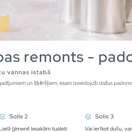
bas remonts - pad
tu vannas istabā
gadījumiem un šķēršļiem, esam izveidojuši dažus padomus,
Solis 2
Solis 3
Lielā ģimenē iesakām tualeti
Vai ierīkot dušu, va