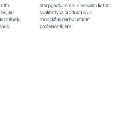
dāmām
starpgadījumiem - iesakām lietot
ums, āri
kvalitatīvus produktus un
nās mēbeļu
montāžas darbu uzticēt
umus.
profesionāļiem.