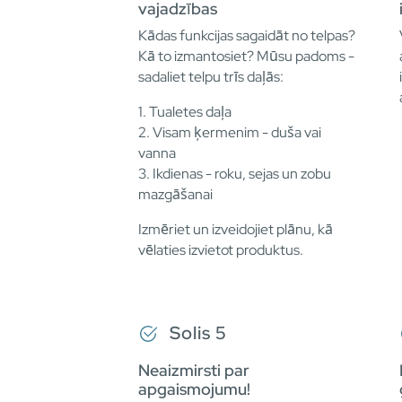
vajadzības
Kādas funkcijas sagaidāt no telpas?
Kā to izmantosiet? Mūsu padoms -
sadaliet telpu trīs daļās:
1. Tualetes daļa
2. Visam ķermenim - duša vai
vanna
3. Ikdienas - roku, sejas un zobu
mazgāšanai
Izmēriet un izveidojiet plānu, kā
vēlaties izvietot produktus.
Solis 5
Neaizmirsti par
apgaismojumu!