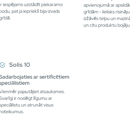
Ir iespējams uzstādīt piekaramo
apvienojumā ar apsil
podu, pat ja iepriekš bija izvads
grīdām - lielisks risināj
grīdā.
izžāvēs telpu un mazi
un citu produktu bojāj
Solis 10
Sadarbojaties ar sertificētiem
speciālistiem
Vienmēr pajautājiet atsauksmes.
Svarīgi ir noslēgt līgumu ar
speciālistu un atrunāt visus
noteikumus.