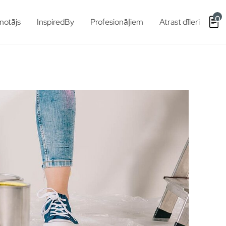
0
notājs
InspiredBy
Profesionāļiem
Atrast dīleri