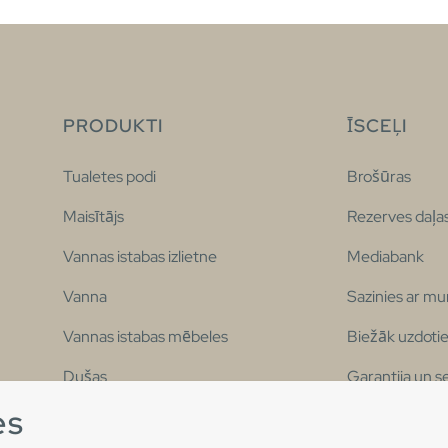
PRODUKTI
ĪSCEĻI
Tualetes podi
Brošūras
Maisītājs
Rezerves daļa
Vannas istabas izlietne
Mediabank
Vanna
Sazinies ar m
Vannas istabas mēbeles
Biežāk uzdotie
Dušas
Garantija un s
es
Mūsu populārākās vannas
Pieejamības p
istabas kolekcijas