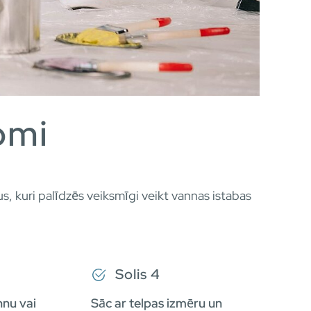
omi
 kuri palīdzēs veiksmīgi veikt vannas istabas
Solis 4
nnu vai
Sāc ar telpas izmēru un