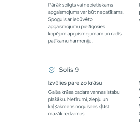
Pārāk spilgts vai nepietiekams
apgaismojums var būt nepatīkams.
Spogulis ar iebūvēto
apgaismojumu pielāgosies
kopējam apgaismojumam un radīs
patīkamu harmoniju.
Solis 9
Izvēlies pareizo krāsu
Gaiša krāsa padara vannas istabu
plašāku. Netīrumi, ziepju un
kaļķakmens nogulsnes kļūst
mazāk redzamas.