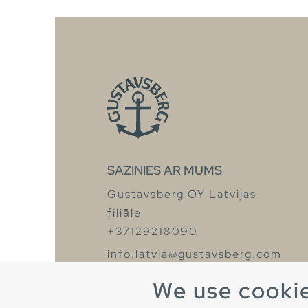
SAZINIES AR MUMS
Gustavsberg OY Latvijas
filiāle
+37129218090
info.latvia@gustavsberg.com
We use cooki