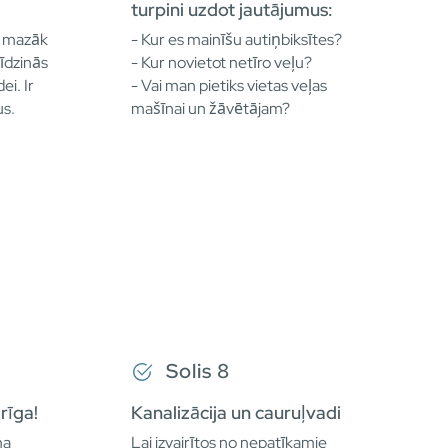
turpini uzdot jautājumus:
m mazāk
- Kur es mainīšu autiņbiksītes?
īdzinās
- Kur novietot netīro veļu?
ei. Ir
- Vai man pietiks vietas veļas
us.
mašīnai un žāvētājam?
Solis 8
arīga!
Kanalizācija un cauruļvadi
ma
Lai izvairītos no nepatīkamie