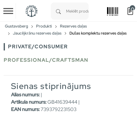
0
Skip to main content
Type 1 or more characters for results.
Gustavsberg
Produkti
Rezerves daļas
Jaucējkrānu rezerves daļas
Dušas komplektu rezerves daļas
PRIVATE/CONSUMER
PROFESSIONAL/CRAFTSMAN
Sienas stiprinājums
Alias numurs:
|
Artikula numurs:
GB41639444 |
EAN numurs:
7393792231503