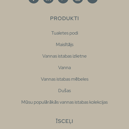
PRODUKTI
Tualetes podi
Maisītājs
Vannas istabas izlietne
Vanna
Vannas istabas mēbeles
Dušas
Mūsu populārākās vannas istabas kolekcijas
ĪSCEĻI