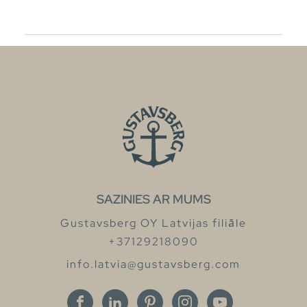
SAZINIES AR MUMS
Gustavsberg OY Latvijas filiāle
+37129218090
info.latvia@gustavsberg.com