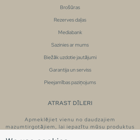
Brošūras
Rezerves daļas
Mediabank
Sazinies ar mums
Biežāk uzdotie jautājumi
Garantija un serviss
Pieejamības paziņojums
ATRAST DĪLERI
Apmeklējiet vienu no daudzajiem
mazumtirgotājiem, lai iepazītu mūsu produktus
un iegūtu vairāk informācijas par tiem.