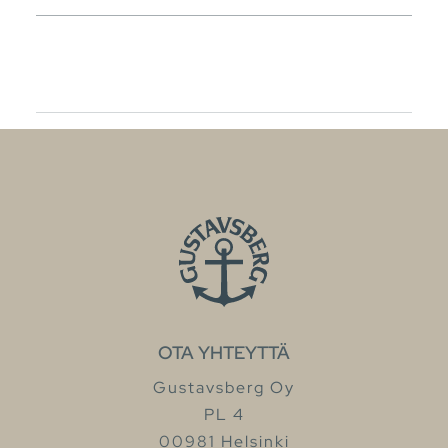
OTA YHTEYTTÄ
Gustavsberg Oy
PL 4
00981 Helsinki