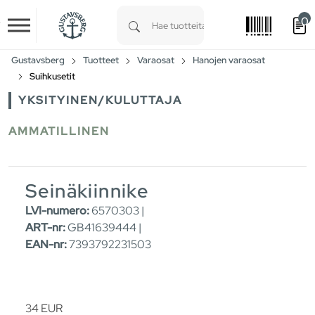
0
Skip to main content
Type 1 or more characters for results.
Gustavsberg
Tuotteet
Varaosat
Hanojen varaosat
Suihkusetit
YKSITYINEN/KULUTTAJA
AMMATILLINEN
Seinäkiinnike
LVI-numero:
6570303 |
ART-nr:
GB41639444 |
EAN-nr:
7393792231503
34
EUR