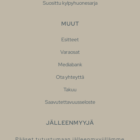
Suosittu kylpyhuonesarja
MUUT
Esitteet
Varaosat
Mediabank
Ota yhteyttä
Takuu
Saavutettavuusseloste
JÄLLEENMYYJÄ
Pääset tutustumaan jälleenmyyjillämme