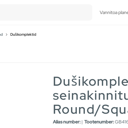
esults.
Vannitoa plane
ad
Dušikomplektid
Dušikomple
seinakinnit
Round/Squ
Alias number:
|
Tootenumber:
GB416