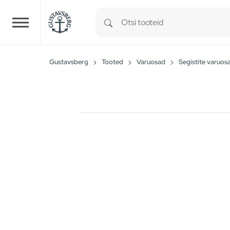
Type 1 or more characters for r
Skip to main content
Gustavsberg
Tooted
Varuosad
Segistite varuos