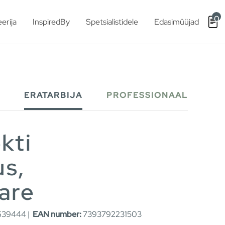
0
erija
InspiredBy
Spetsialistidele
Edasimüüjad
ERATARBIJA
PROFESSIONAAL
kti
us,
are
39444 |
EAN number:
7393792231503