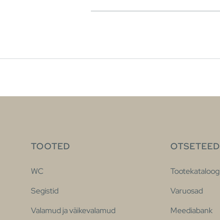
TOOTED
OTSETEED
WC
Tootekataloog
Segistid
Varuosad
Valamud ja väikevalamud
Meediabank