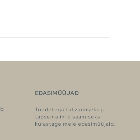
EDASIMÜÜJAD
id
Toodetega tutvumiseks ja
täpsema info saamiseks
külastage meie edasimüüjaid.