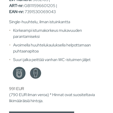
ART-nr:
GB111596601205 |
EAN-nr:
7391530069043
Single-huuhtelu, ilman istuinkantta
Korkeampi istumakorkeus mukavuuden
parantamiseksi
Avoimella huuhtelukauluksella helpottamaan
puhtaanapitoa
Suuri jalka peittää vanhan WC-istuimen jäljet
991
EUR
(790
EUR
ilman veroa) * Hinnat ovat suositeltavia
likimääräisiä hintoja.