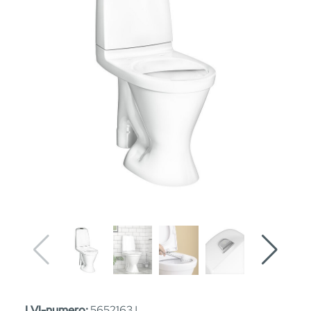
LVI-numero:
5652163 |