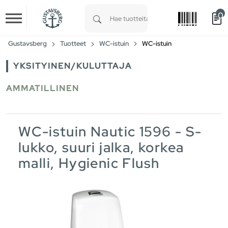
0
Skip to main content
Type 1 or more characters for results.
Gustavsberg
Tuotteet
WC-istuin
WC-istuin
YKSITYINEN/KULUTTAJA
AMMATILLINEN
WC-istuin Nautic 1596 - S-
lukko, suuri jalka, korkea
malli, Hygienic Flush