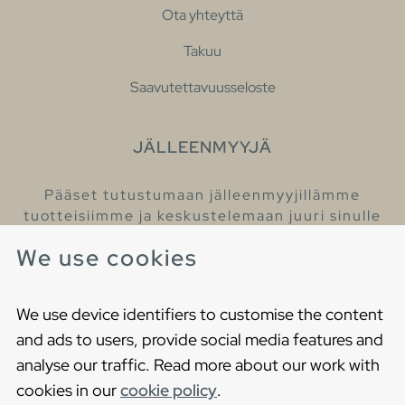
Ota yhteyttä
Takuu
Saavutettavuusseloste
JÄLLEENMYYJÄ
Pääset tutustumaan jälleenmyyjillämme
tuotteisiimme ja keskustelemaan juuri sinulle
sopivista kylpyhuonetuotteista
We use cookies
Löydä lähin jälleenmyyjäsi
We use device identifiers to customise the content
and ads to users, provide social media features and
analyse our traffic. Read more about our work with
cookies in our
cookie policy
.