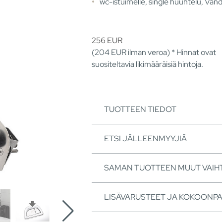
wc-istuimelle, single huuhtelu, Vand
256
EUR
(204
EUR
ilman veroa) * Hinnat ovat
suositeltavia likimääräisiä hintoja.
TUOTTEEN TIEDOT
ETSI JÄLLEENMYYJIÄ
SAMAN TUOTTEEN MUUT VAI
LISÄVARUSTEET JA KOKOONP