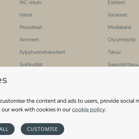
WC-istuin
Esitteet
Hanat
Varaosat
Pesualtaat
Mediabank
Ammeet
Ota yhteyttä
Kylpyhuonekalusteet
Takuu
Suihkutilat
Saavutettavuu
es
Suosittu kylpyhuonesarja
 customise the content and ads to users, provide social 
 our work with cookies in our
cookie policy
.
s Reserved
Cooki
ALL
CUSTOMISE