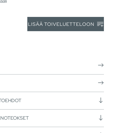
aali
LISÄÄ TOIVELUETTELOON
HTOEHDOT
ANOTEOKSET