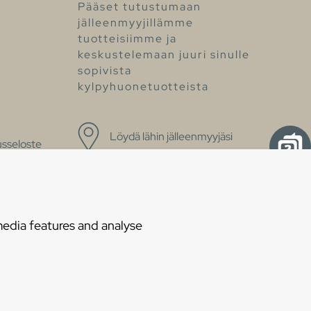
Pääset tutustumaan
jälleenmyyjillämme
tuotteisiimme ja
keskustelemaan juuri sinulle
sopivista
kylpyhuonetuotteista
Löydä lähin jälleenmyyjäsi
sseloste
media features and analyse
es
Privacy statement
Choose language