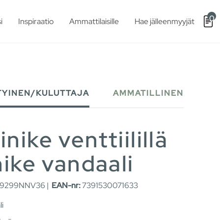
0
i
Inspiraatio
Ammattilaisille
Hae jälleenmyyjät
TYINEN/KULUTTAJA
AMMATILLINEN
ike venttiilillä
nike vandaali
9299NNV36 |
EAN-nr:
7391530071633
li