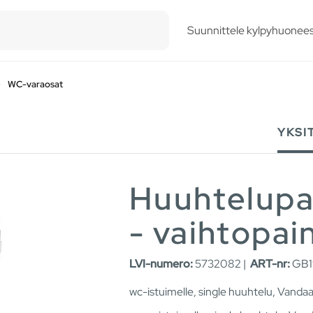
esults.
Suunnittele kylpyhuonees
WC-varaosat
YKSI
Huuhtelupain
- vaihtopai
LVI-numero:
5732082 |
ART-nr:
GB1
wc-istuimelle, single huuhtelu, Vandaa