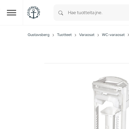
Type 1 or more characters for r
Skip to main content
Gustavsberg
Tuotteet
Varaosat
WC-varaosat